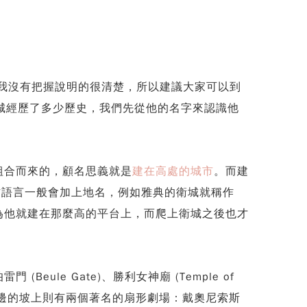
這部分我沒有把握說明的很清楚，所以建議大家可以到
衛城經歷了多少歷史，我們先從他的名字來認識他
組合而來的，顧名思義就是
建在高處的城市
。而建
方語言一般會加上地名，例如雅典的衛城就稱作
能，因為他就建在那麼高的平台上，而爬上衛城之後也才
雷門 (Beule Gate)、勝利女神廟 (Temple of
。而在高台南邊的坡上則有兩個著名的扇形劇場：戴奧尼索斯