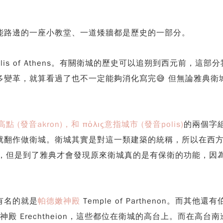
能路邊的一座小教堂、一道矮牆都是歷史的一部分。
olis of Athens。有關衛城的歷史可以追朔到西元前，
變革，就算看過了也不一定能夠消化寫完😅 但無論雅典
 (發音akron)，和 πόλις意指城市 (發音polis)
的兩個字
就翻作做衛城。衛城其實是對這一類建築的統稱，所以在西
講都不會有感覺，但是到了雅典才會發現原來衛城真的是有保衛的功
有名的就是
帕德嫩神殿
Temple of Parthenon。而其他還有伯
以及伊瑞克提翁神殿 Erechtheion，這些都位在衛城的高台上