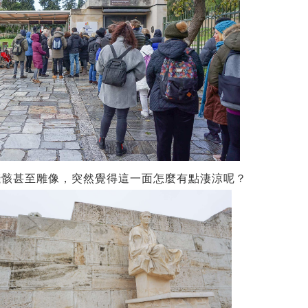
殘骸甚至雕像，突然覺得這一面怎麼有點淒涼呢？