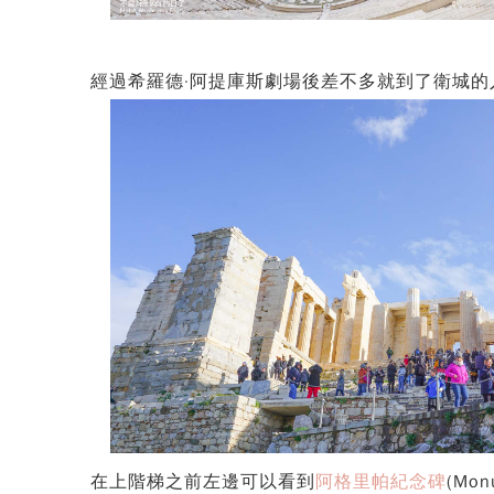
經過希羅德·阿提庫斯劇場後差不多就到了衛城的
在上階梯之前左邊可以看到
阿格里帕紀念碑
(Mo