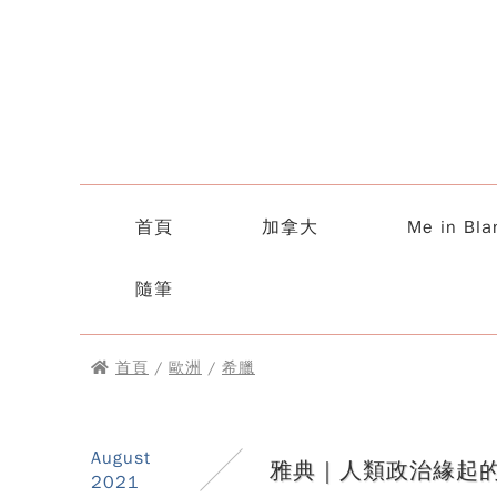
首頁
加拿大
Me in Bla
隨筆
首頁
/
歐洲
/
希臘
August
雅典｜人類政治緣起的
2021