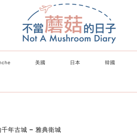
nche
美國
日本
韓國
千年古城 − 雅典衛城