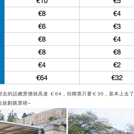
去的話總票價就高達 €64，但聯票只要€30，基本上去
點規劃購票唷~