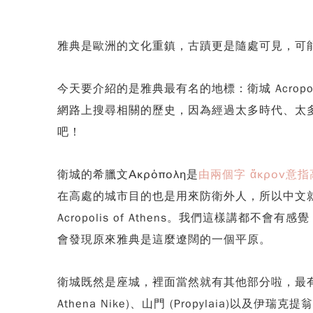
雅典是歐洲的文化重鎮，古蹟更是隨處可見，可
今天要介紹的是雅典最有名的地標：衛城 Acrop
網路上搜尋相關的歷史，因為經過太多時代、太多
吧！
衛城的希臘文Ακρόπολη是
由兩個字 ἄκρον意指高點
在高處的城市目的也是用來防衛外人，所以中文
Acropolis of Athens。我們這樣
會發現原來雅典是這麼遼闊的一個平原。
衛城既然是座城，裡面當然就有其他部分啦，最
Athena Nike)、山門 (Propylaia)