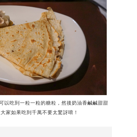
是可麗餅裡可以吃到一粒一粒的糖粒，然後奶油香鹹鹹甜甜
以大家如果吃到千萬不要太驚訝唷！