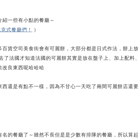
介紹一些有小點的餐廳～
北克式餐廳們！
)
多百貨空司美食街會有可麗餅，大部分都是日式作法，餅上
年去了法國才知道法國的可麗餅其實是放在盤子上、加上配料
歡改良東西呢哈哈哈
東西還是有點不一樣，因為不甘心一天吃了兩間可麗餅店還
有名的餐廳了～雖然不長但是是少數有排隊的餐廳，所以算