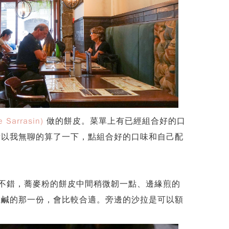
 Sarrasin)
做的餅皮。菜單上有已經組合好的口
所以我無聊的算了一下，點組合好的口味和自己配
還不錯，蕎麥粉的餅皮中間稍微韌一點、邊緣煎的
在鹹的那一份，會比較合適。旁邊的沙拉是可以額