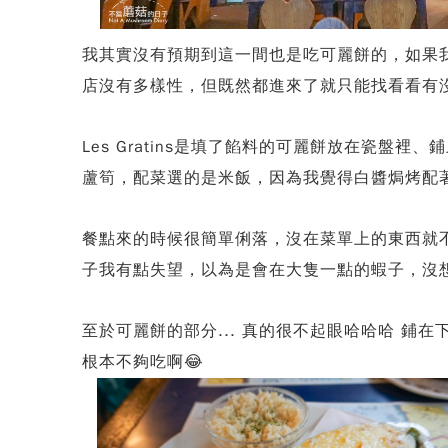
我其實沒有預期到這一間也是吃可麗餅的，如果
店沒有多樣性，但既然都進來了就只能找看看有
Les Gratins是填了餡料的可麗餅放在瓷
蘆筍，配菜選的是米飯，因為我覺得白醬焗烤配
餐點來的時候很簡單俐落，沒在菜單上的東西就
子我有點失望，以為是會在大隻一點的蝦子，沒
至於可麗餅的部分... 真的很不起眼哈哈哈 
根本不夠吃啊😂