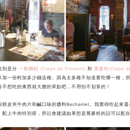
皮則是分
一般麵粉 (Crepe de Froment)
和
蕎麥粉(Crepe de
多加一份料加多少錢這種。因為太多種不知道要吃哪一種，
有不想吃的東西就大膽的單點吧，不用怕不划算的！
餅皮夾牛肉片和鹹口味的醬料Bechamel。我覺得吃起來
，配上牛肉特別搭，所以會建議如果想是蕎麥粉的話可以配