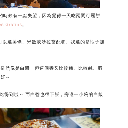
單的時候有一點失望，因為覺得一天吃兩間可麗餅
es Gratins
。
外還可以選薯條、米飯或沙拉當配餐。我選的是蝦子加
來雖然像是白醬，但這個醬又比較稀、比較鹹。蝦
更好～
是吃得到啦～ 而白醬也很下飯，旁邊一小碗的白飯