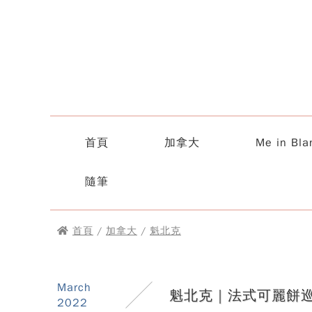
首頁
加拿大
Me in Bla
隨筆
首頁
/
加拿大
/
魁北克
March
魁北克｜法式可麗餅巡
2022