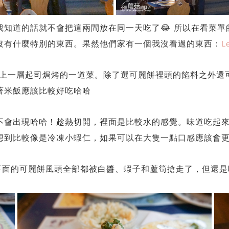
我知道的話就不會把這兩間放在同一天吃了😂 所以在看菜
沒有什麼特別的東西。果然他們家有一個我沒看過的東西：
L
盤裡、鋪上一層起司焗烤的一道菜。除了選可麗餅裡頭的餡料之
著米飯應該比較好吃哈哈
不會出現哈哈！趁熱切開，裡面是比較水的感覺。味道吃起
想到比較像是冷凍小蝦仁，如果可以在大隻一點口感應該會
鋪在下面的可麗餅風頭全部都被白醬、蝦子和蘆筍搶走了，但還