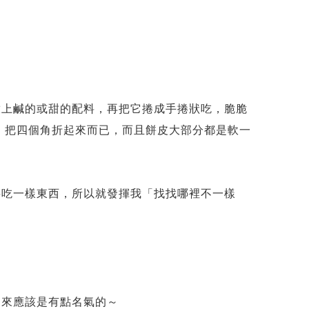
放上鹹的或甜的配料，再把它捲成手捲狀吃，脆脆
、把四個角折起來而已，而且餅皮大部分都是軟一
要吃一樣東西，所以就發揮我「找找哪裡不一樣
起來應該是有點名氣的～