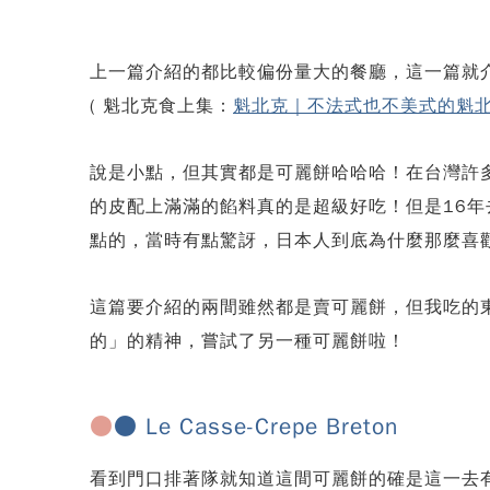
上一篇介紹的都比較偏份量大的餐廳，這一篇就
( 魁北克食上集：
魁北克｜不法式也不美式的魁
說是小點，但其實都是可麗餅哈哈哈！在台灣許
的皮配上滿滿的餡料真的是超級好吃！但是16
點的，當時有點驚訝，日本人到底為什麼那麼喜
這篇要介紹的兩間雖然都是賣可麗餅，但我吃的
的」的精神，嘗試了另一種可麗餅啦！
●
● Le Casse-Crepe Breton
看到門口排著隊就知道這間可麗餅的確是這一去