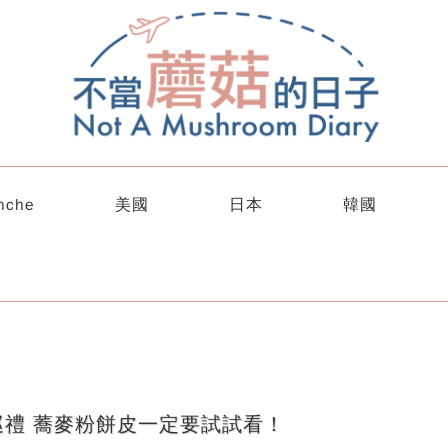
nche
美國
日本
韓國
禮 蕎麥粉餅皮一定要試試看！